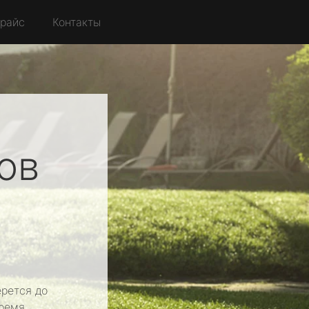
райс
Контакты
ов
рется до
ремя.