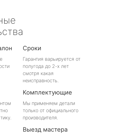
ные
ьства
алон
Сроки
е
Гарантия варьируется от
ости
полугода до 2-х лет
смотря какая
неисправность.
Комплектующие
онтом
Мы применяем детали
тно
только от официального
тику.
производителя.
Выезд мастера