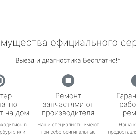
мущества официального се
Выезд и диагностика Бесплатно!*
тер
Ремонт
Гаран
латно
запчастями от
рабо
т на дом
производителя
рем
аходились в
Наши специалисты имеют
Наша к
рбурге или
при себе оригинальные
предоставл