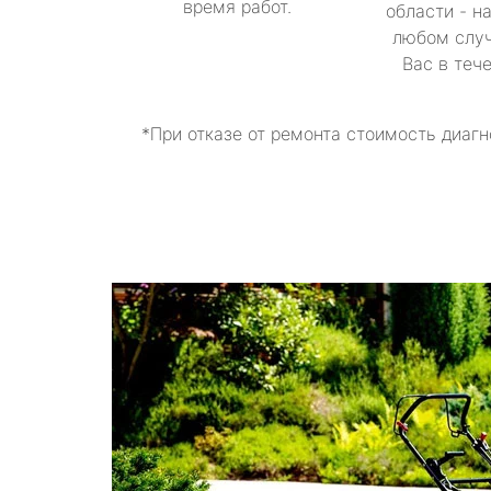
время работ.
области - н
любом случ
Вас в теч
*При отказе от ремонта стоимость диагн