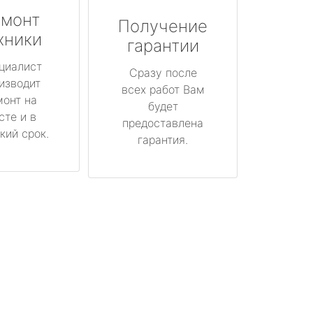
монт
Получение
хники
гарантии
циалист
Сразу после
изводит
всех работ Вам
монт на
будет
сте и в
предоставлена
кий срок.
гарантия.