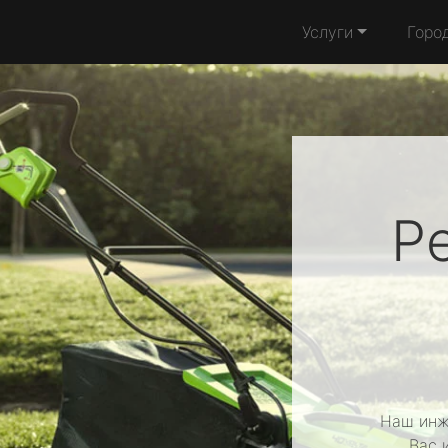
Услуги
Горо
Р
Наш инж
Вас 