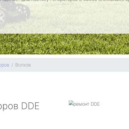
оров
Волхов
оров
DDE