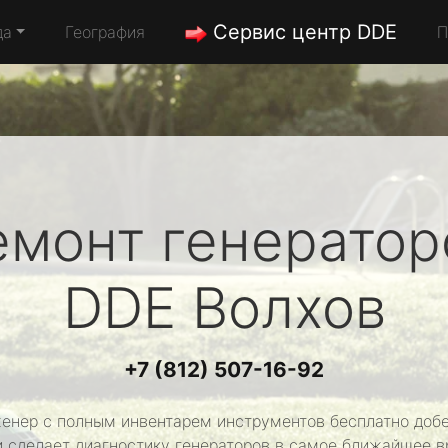
Сервис центр DDE
да
География
П
емонт генератор
DDE
Волхов
+7 (812) 507-16-92
енер с полным инвентарем инструментов бесплатно добе
и сделает диагностику генераторов в самое ближайшее в