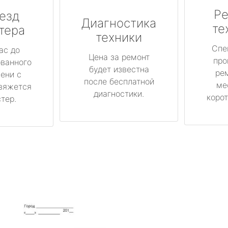
Ре
езд
Диагностика
те
тера
техники
Спе
ас до
Цена за ремонт
про
ованного
будет известна
ре
ени с
после бесплатной
ме
вяжется
диагностики.
корот
тер.