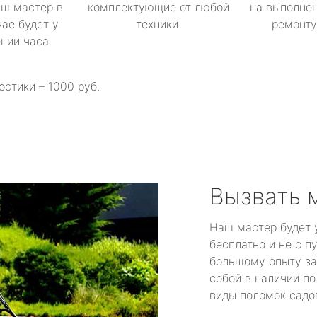
аш мастер в
комплектующие от любой
на выполнен
ае будет у
техники.
ремонту 
ении часа.
остики – 1000 руб.
Вызвать 
Наш мастер будет 
бесплатно и не с п
большому опыту за
собой в наличии по
виды поломок садов