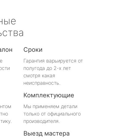
ные
ьства
алон
Сроки
е
Гарантия варьируется от
ости
полугода до 2-х лет
смотря какая
неисправность.
Комплектующие
онтом
Мы применяем детали
тно
только от официального
тику.
производителя.
Выезд мастера