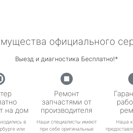
мущества официального се
Выезд и диагностика Бесплатно!*
тер
Ремонт
Гаран
латно
запчастями от
рабо
т на дом
производителя
рем
аходились в
Наши специалисты имеют
Наша к
рбурге или
при себе оригинальные
предоставл