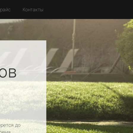
райс
Контакты
ов
рется до
ремя.