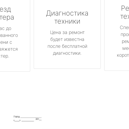
Ре
езд
Диагностика
те
тера
техники
Спе
ас до
Цена за ремонт
про
ованного
будет известна
ре
ени с
после бесплатной
ме
вяжется
диагностики.
корот
тер.