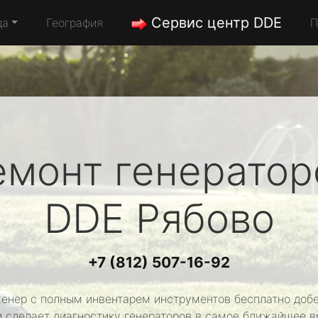
Сервис центр DDE
да
География
П
емонт генератор
DDE
Рябово
+7 (812) 507-16-92
енер с полным инвентарем инструментов бесплатно добе
и сделает диагностику генераторов в самое ближайшее в