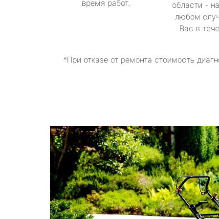
время работ.
области - н
любом случ
Вас в теч
*При отказе от ремонта стоимость диагн