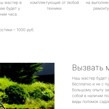
аш мастер в
комплектующие от любой
на выполнен
ае будет у
техники.
ремонту 
ении часа.
остики – 1000 руб.
Вызвать 
Наш мастер будет 
бесплатно и не с п
большому опыту за
собой в наличии по
виды поломок садов