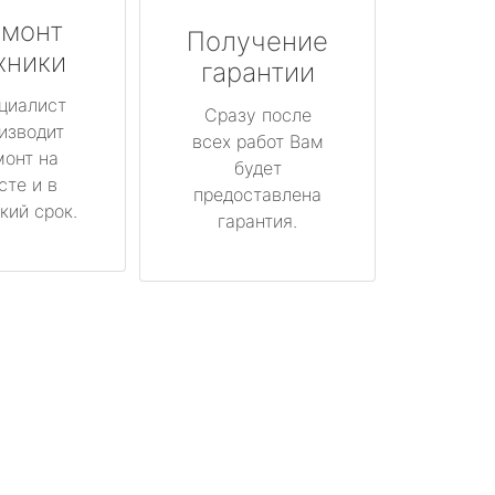
монт
Получение
хники
гарантии
циалист
Сразу после
изводит
всех работ Вам
монт на
будет
сте и в
предоставлена
кий срок.
гарантия.