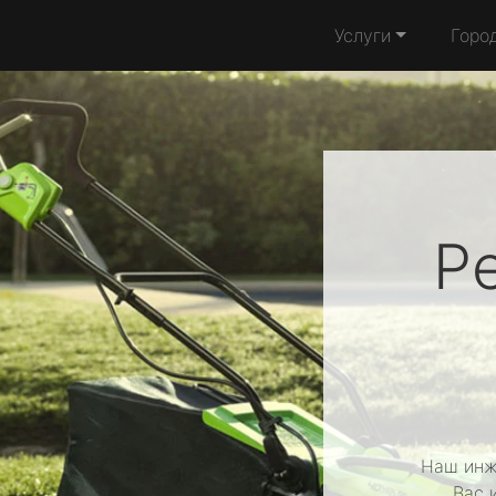
Услуги
Горо
Р
Наш инж
Вас 