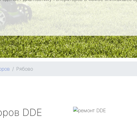
оров
Рябово
оров
DDE