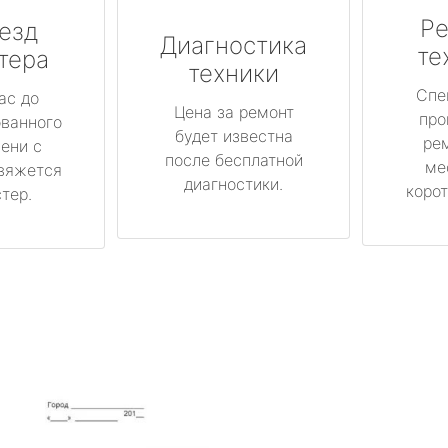
Ре
езд
Диагностика
те
тера
техники
Спе
ас до
Цена за ремонт
про
ованного
будет известна
ре
ени с
после бесплатной
ме
вяжется
диагностики.
корот
тер.