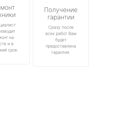
монт
Получение
хники
гарантии
циалист
Сразу после
изводит
всех работ Вам
монт на
будет
сте и в
предоставлена
кий срок.
гарантия.