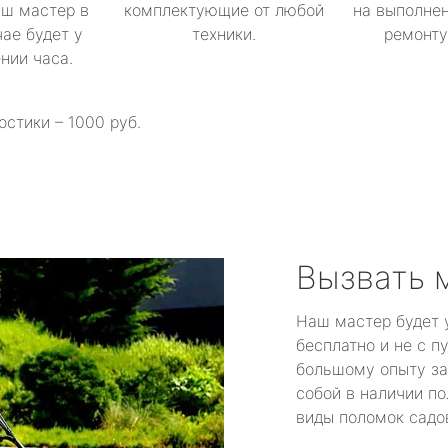
аш мастер в
комплектующие от любой
на выполнен
ае будет у
техники.
ремонту 
ении часа.
остики – 1000 руб.
Вызвать 
Наш мастер будет 
бесплатно и не с п
большому опыту за
собой в наличии по
виды поломок садов