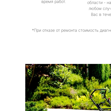
время работ.
области - н
любом случ
Вас в теч
*При отказе от ремонта стоимость диагн