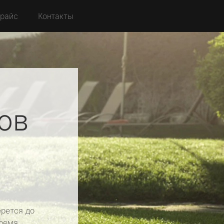
райс
Контакты
ов
рется до
ремя.