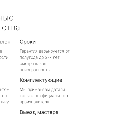
ные
ьства
алон
Сроки
е
Гарантия варьируется от
ости
полугода до 2-х лет
смотря какая
неисправность.
Комплектующие
онтом
Мы применяем детали
тно
только от официального
тику.
производителя.
Выезд мастера