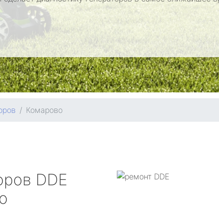
оров
Комарово
оров
DDE
о