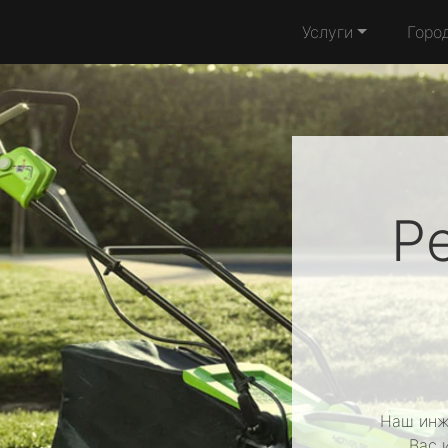
Услуги
Горо
Р
Наш инж
Вас 