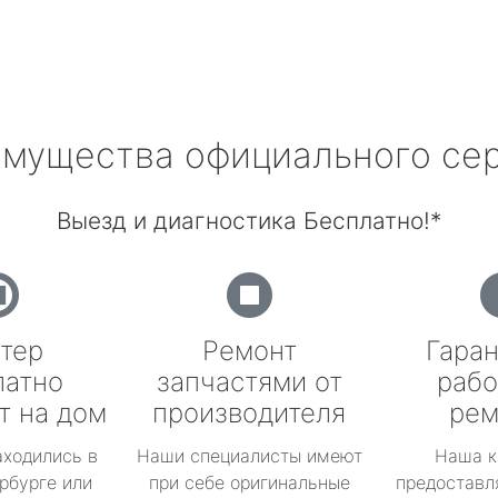
мущества официального се
Выезд и диагностика Бесплатно!*
тер
Ремонт
Гаран
латно
запчастями от
рабо
т на дом
производителя
рем
аходились в
Наши специалисты имеют
Наша к
рбурге или
при себе оригинальные
предоставл