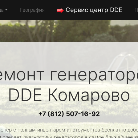
Сервис центр DDE
да
География
П
емонт генератор
DDE
Комарово
+7 (812) 507-16-92
енер с полным инвентарем инструментов бесплатно добе
и сделает диагностику генераторов в самое ближайшее в