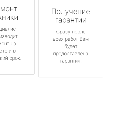
монт
Получение
хники
гарантии
циалист
Сразу после
изводит
всех работ Вам
монт на
будет
сте и в
предоставлена
кий срок.
гарантия.