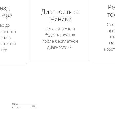
Ре
езд
Диагностика
те
тера
техники
Спе
ас до
Цена за ремонт
про
ованного
будет известна
ре
ени с
после бесплатной
ме
вяжется
диагностики.
корот
тер.