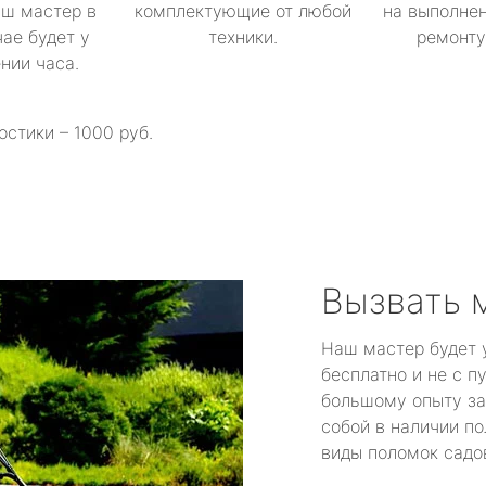
аш мастер в
комплектующие от любой
на выполнен
ае будет у
техники.
ремонту 
ении часа.
остики – 1000 руб.
Вызвать 
Наш мастер будет 
бесплатно и не с п
большому опыту за
собой в наличии по
виды поломок садов