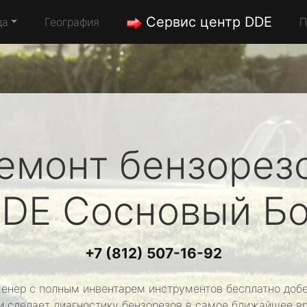
Сервис центр DDE
да
География
П
емонт бензорез
DE
Сосновый Б
+7 (812) 507-16-92
енер с полным инвентарем инструментов бесплатно добе
и сделает диагностику бензорезов в самое ближайшее в