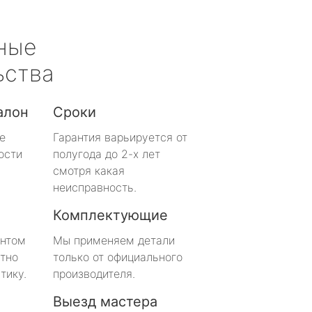
ные
ьства
алон
Сроки
е
Гарантия варьируется от
ости
полугода до 2-х лет
смотря какая
неисправность.
Комплектующие
онтом
Мы применяем детали
тно
только от официального
тику.
производителя.
Выезд мастера