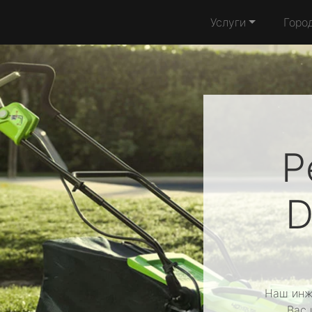
Услуги
Горо
Р
D
Наш инж
Вас 