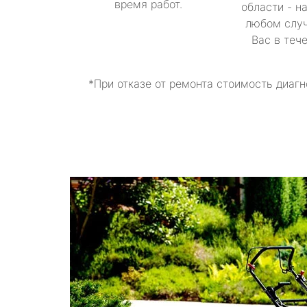
время работ.
области - н
любом случ
Вас в теч
*При отказе от ремонта стоимость диагн