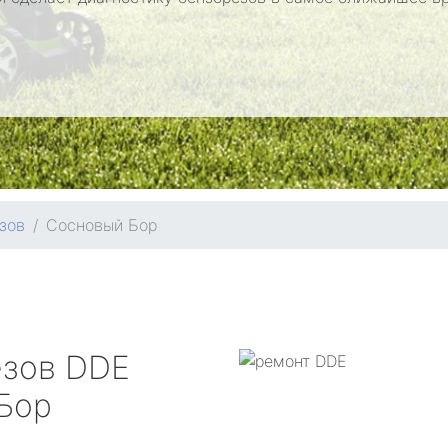
зов
Сосновый Бор
езов
DDE
Бор