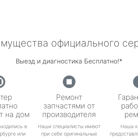
мущества официального се
Выезд и диагностика Бесплатно!*
тер
Ремонт
Гаран
латно
запчастями от
рабо
т на дом
производителя
рем
аходились в
Наши специалисты имеют
Наша к
рбурге или
при себе оригинальные
предоставл