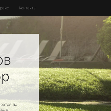
райс
Контакты
ов
ор
рется до
ремя.