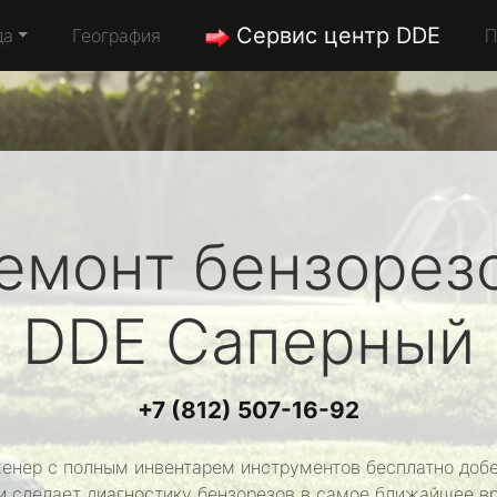
Сервис центр DDE
да
География
П
емонт бензорез
DDE
Саперный
+7 (812) 507-16-92
енер с полным инвентарем инструментов бесплатно добе
и сделает диагностику бензорезов в самое ближайшее в