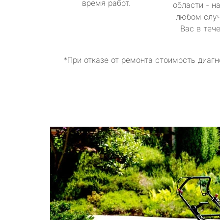
время работ.
области - н
любом случ
Вас в теч
*При отказе от ремонта стоимость диагн