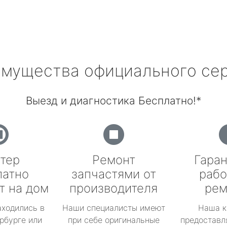
мущества официального се
Выезд и диагностика Бесплатно!*
тер
Ремонт
Гаран
латно
запчастями от
рабо
т на дом
производителя
рем
аходились в
Наши специалисты имеют
Наша к
рбурге или
при себе оригинальные
предоставл