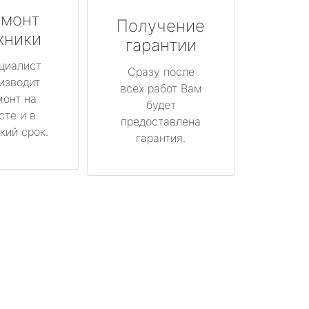
монт
Получение
хники
гарантии
циалист
Сразу после
изводит
всех работ Вам
монт на
будет
сте и в
предоставлена
кий срок.
гарантия.