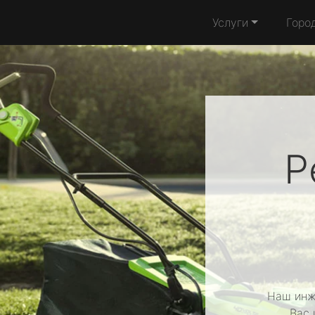
Услуги
Горо
Р
Наш инж
Вас 