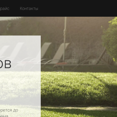
райс
Контакты
ов
рется до
ремя.