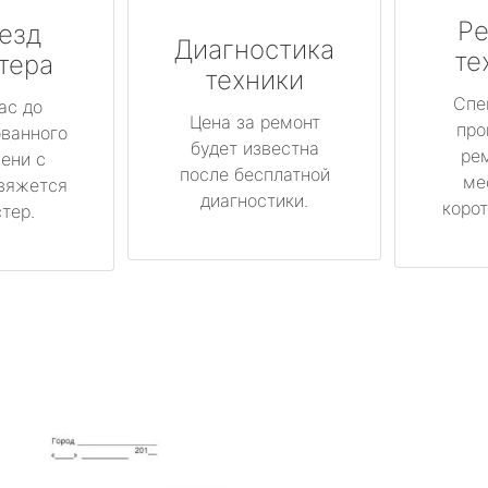
Ре
езд
Диагностика
те
тера
техники
Спе
ас до
Цена за ремонт
про
ованного
будет известна
ре
ени с
после бесплатной
ме
вяжется
диагностики.
корот
тер.