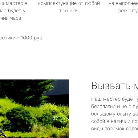
аш мастер в
комплектующие от любой
на выполнен
ае будет у
техники.
ремонту 
ении часа.
остики – 1000 руб.
Вызвать 
Наш мастер будет 
бесплатно и не с п
большому опыту за
собой в наличии по
виды поломок садов