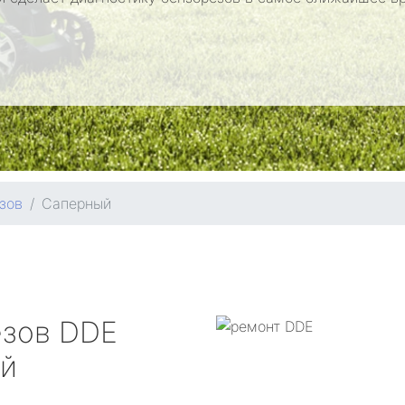
зов
Саперный
езов
DDE
й