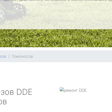
зов
Ломоносов
езов
DDE
ов