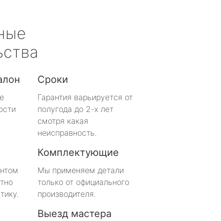
ные
ьства
алон
Сроки
е
Гарантия варьируется от
ости
полугода до 2-х лет
смотря какая
неисправность.
Комплектующие
онтом
Мы применяем детали
тно
только от официального
тику.
производителя.
Выезд мастера