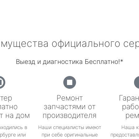
мущества официального се
Выезд и диагностика Бесплатно!*
тер
Ремонт
Гаран
латно
запчастями от
рабо
т на дом
производителя
рем
аходились в
Наши специалисты имеют
Наша к
рбурге или
при себе оригинальные
предоставл