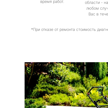
время работ.
области - н
любом случ
Вас в теч
*При отказе от ремонта стоимость диагн