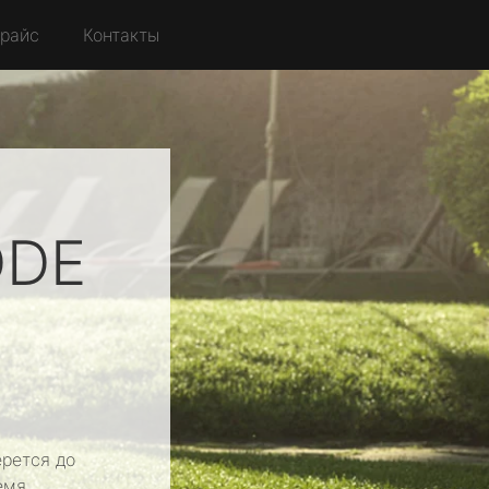
райс
Контакты
DDE
рется до
емя.