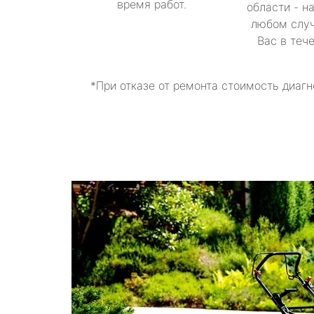
время работ.
области - н
любом случ
Вас в теч
*При отказе от ремонта стоимость диагн