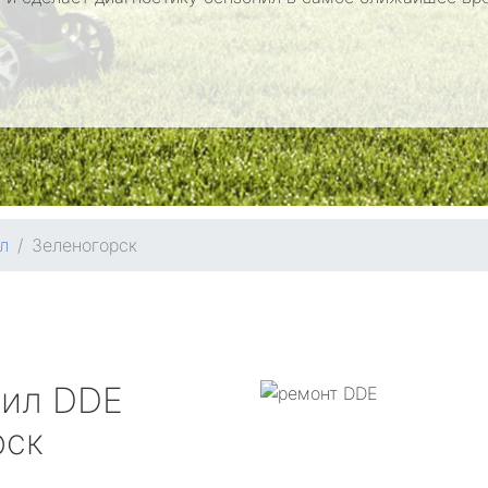
л
Зеленогорск
пил
DDE
рск