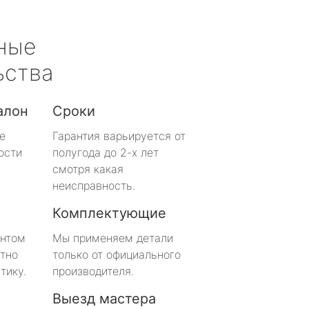
ные
ьства
алон
Сроки
е
Гарантия варьируется от
ости
полугода до 2-х лет
смотря какая
неисправность.
Комплектующие
онтом
Мы применяем детали
тно
только от официального
тику.
производителя.
Выезд мастера