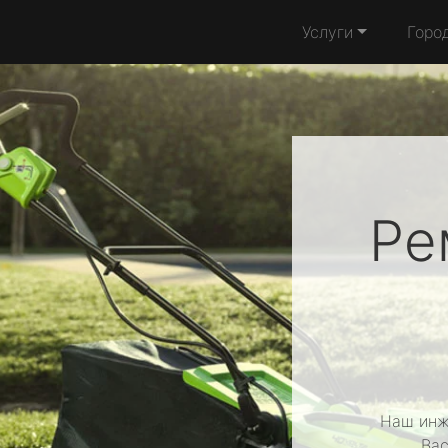
Услуги
Горо
Ре
Наш инж
Вас