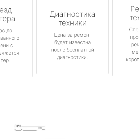
Ре
езд
Диагностика
те
тера
техники
Спе
ас до
Цена за ремонт
про
ованного
будет известна
ре
ени с
после бесплатной
ме
вяжется
диагностики.
корот
тер.