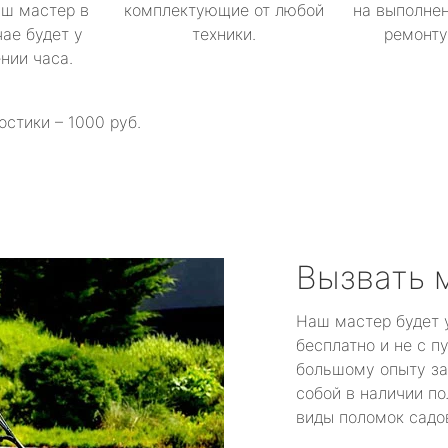
аш мастер в
комплектующие от любой
на выполнен
ае будет у
техники.
ремонту 
ении часа.
остики – 1000 руб.
Вызвать 
Наш мастер будет 
бесплатно и не с п
большому опыту за
собой в наличии по
виды поломок садов