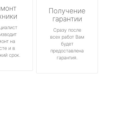
монт
Получение
хники
гарантии
циалист
Сразу после
изводит
всех работ Вам
монт на
будет
сте и в
предоставлена
кий срок.
гарантия.