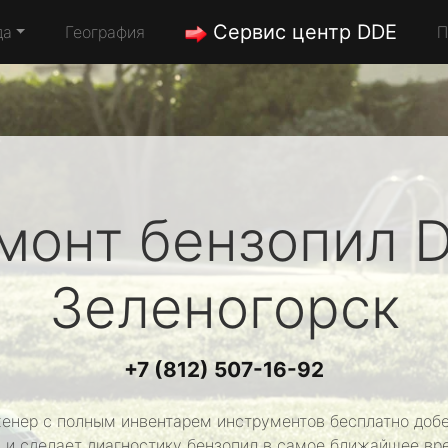
Сервис центр DDE
да
География
П
монт бензопил
Зеленогорск
+7 (812) 507-16-92
енер с полным инвентарем инструментов бесплатно добе
 и сделает диагностику бензопил в самое ближайшее вр