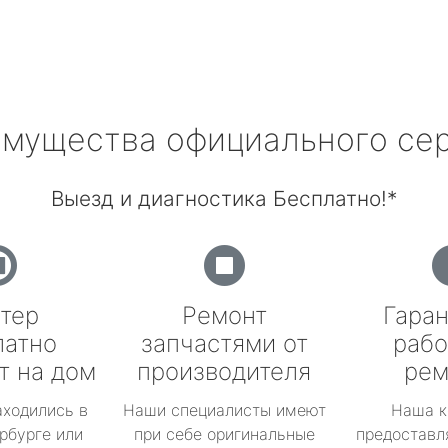
мущества официального се
Выезд и диагностика Бесплатно!*
тер
Ремонт
Гаран
латно
запчастями от
рабо
т на дом
производителя
рем
аходились в
Наши специалисты имеют
Наша к
рбурге или
при себе оригинальные
предоставл